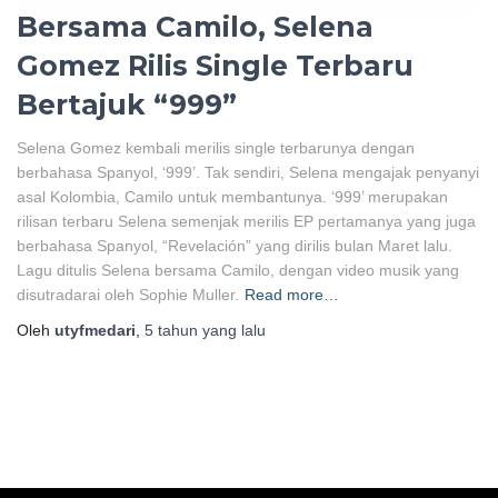
Bersama Camilo, Selena
Gomez Rilis Single Terbaru
Bertajuk “999”
Selena Gomez kembali merilis single terbarunya dengan
berbahasa Spanyol, ‘999’. Tak sendiri, Selena mengajak penyanyi
asal Kolombia, Camilo untuk membantunya. ‘999’ merupakan
rilisan terbaru Selena semenjak merilis EP pertamanya yang juga
berbahasa Spanyol, “Revelación” yang dirilis bulan Maret lalu.
Lagu ditulis Selena bersama Camilo, dengan video musik yang
disutradarai oleh Sophie Muller.
Read more…
Oleh
utyfmedari
,
5 tahun
yang lalu