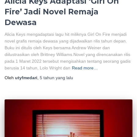
Alicia Keys Adaptasi ‘Girl On
Fire’ Jadi Novel Remaja
Dewasa
Alicia Keys mengadaptasi lagu hit miliknya Girl On Fire menjadi
novel grafis remaja dewasa yang dijadwalkan rilis tahun depan.
Buku ini ditulis oleh Keys bersama Andrew Weiner dan
diilustrasikan oleh Brittney Williams.Novel yang direncanakan rilis
pada 1 Maret 2022 tersebut mengisahkan tentang seorang gadis
berusia 14 tahun, Lolo Wright dan
Read more…
Oleh
utyfmedari
,
5 tahun
yang lalu