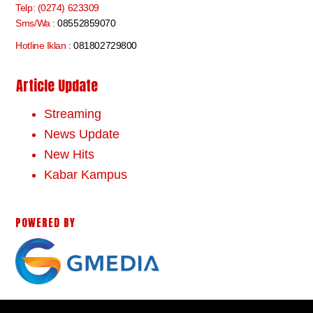
Telp: (0274) 623309
Sms/Wa :
08552859070
Hotline Iklan :
081802729800
Article Update
Streaming
News Update
New Hits
Kabar Kampus
POWERED BY