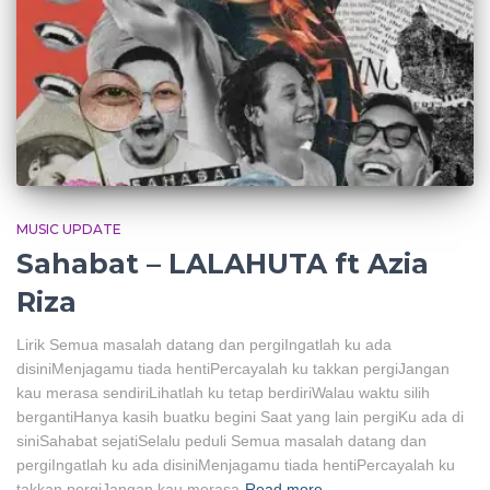
MUSIC UPDATE
Sahabat – LALAHUTA ft Azia
Riza
Lirik Semua masalah datang dan pergiIngatlah ku ada
disiniMenjagamu tiada hentiPercayalah ku takkan pergiJangan
kau merasa sendiriLihatlah ku tetap berdiriWalau waktu silih
bergantiHanya kasih buatku begini Saat yang lain pergiKu ada di
siniSahabat sejatiSelalu peduli Semua masalah datang dan
pergiIngatlah ku ada disiniMenjagamu tiada hentiPercayalah ku
takkan pergiJangan kau merasa
Read more…