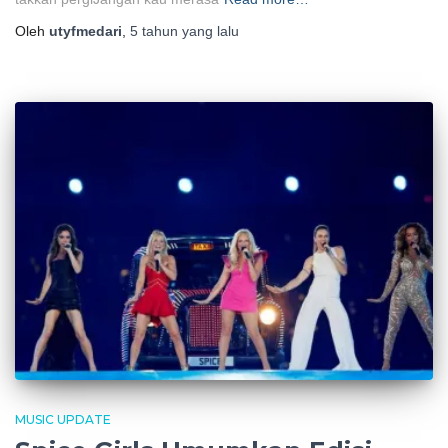
Oleh
utyfmedari
,
5 tahun
yang lalu
MUSIC UPDATE