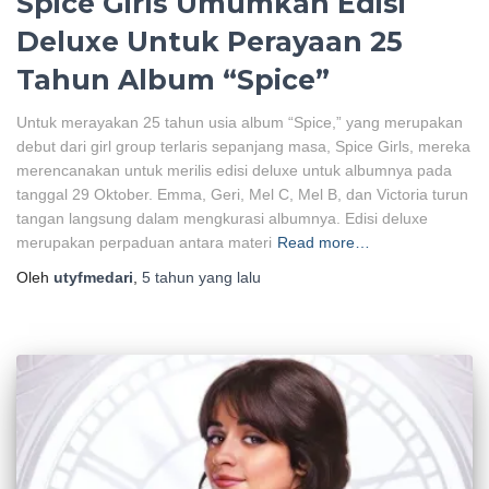
Spice Girls Umumkan Edisi
Deluxe Untuk Perayaan 25
Tahun Album “Spice”
Untuk merayakan 25 tahun usia album “Spice,” yang merupakan
debut dari girl group terlaris sepanjang masa, Spice Girls, mereka
merencanakan untuk merilis edisi deluxe untuk albumnya pada
tanggal 29 Oktober. Emma, Geri, Mel C, Mel B, dan Victoria turun
tangan langsung dalam mengkurasi albumnya. Edisi deluxe
merupakan perpaduan antara materi
Read more…
Oleh
utyfmedari
,
5 tahun
yang lalu