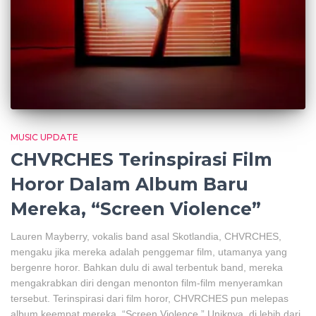
MUSIC UPDATE
CHVRCHES Terinspirasi Film
Horor Dalam Album Baru
Mereka, “Screen Violence”
Lauren Mayberry, vokalis band asal Skotlandia, CHVRCHES,
mengaku jika mereka adalah penggemar film, utamanya yang
bergenre horor. Bahkan dulu di awal terbentuk band, mereka
mengakrabkan diri dengan menonton film-film menyeramkan
tersebut. Terinspirasi dari film horor, CHVRCHES pun melepas
album keempat mereka, “Screen Violence.” Uniknya, di lebih dari