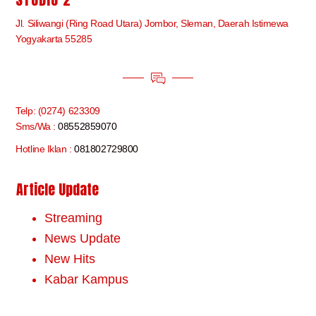
Jl. Siliwangi (Ring Road Utara) Jombor, Sleman, Daerah Istimewa
Yogyakarta 55285
Telp: (0274) 623309
Sms/Wa :
08552859070
Hotline Iklan :
081802729800
Article Update
Streaming
News Update
New Hits
Kabar Kampus