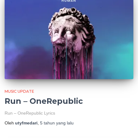
MUSIC UPDATE
Run – OneRepublic
Run – OneRepublic Lyrics
Oleh
utyfmedari
,
5 tahun
yang lalu