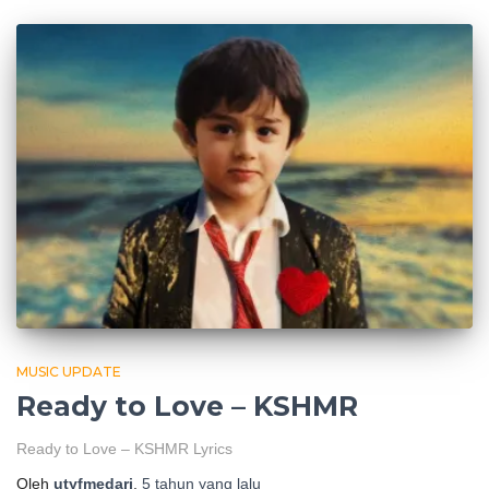
MUSIC UPDATE
Ready to Love – KSHMR
Ready to Love – KSHMR Lyrics
Oleh
utyfmedari
,
5 tahun
yang lalu