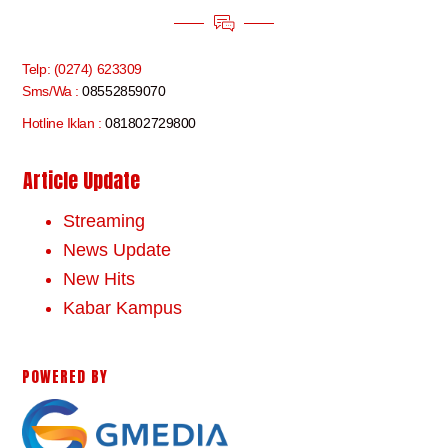
Telp: (0274) 623309
Sms/Wa :
08552859070
Hotline Iklan :
081802729800
Article Update
Streaming
News Update
New Hits
Kabar Kampus
POWERED BY