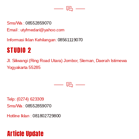
Sms/Wa :
08552859070
Email : utyfmedari@yahoo.com
Informasi Iklan Kehilangan:
08561119070
STUDIO 2
Jl. Siliwangi (Ring Road Utara) Jombor, Sleman, Daerah Istimewa
Yogyakarta 55285
Telp: (0274) 623309
Sms/Wa :
08552859070
Hotline Iklan :
081802729800
Article Update