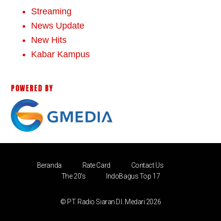
Streaming
News Update
New Hits
Kabar Kampus
POWERED BY
Beranda
Rate Card
Contact Us
The 20’s
IndoBagus Top 17
© PT. Radio Siaran D.I. Medari 2026