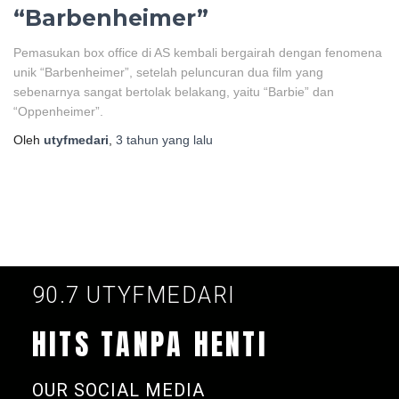
“Barbenheimer”
Pemasukan box office di AS kembali bergairah dengan fenomena
unik “Barbenheimer”, setelah peluncuran dua film yang
sebenarnya sangat bertolak belakang, yaitu “Barbie” dan
“Oppenheimer”.
Oleh
utyfmedari
,
3 tahun
yang lalu
90.7 UTYFMEDARI
HITS TANPA HENTI
OUR SOCIAL MEDIA