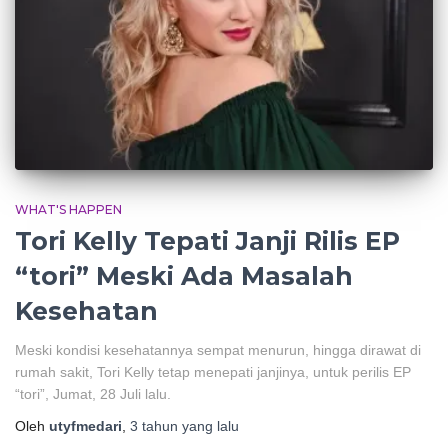
WHAT'S HAPPEN
Tori Kelly Tepati Janji Rilis EP
“tori” Meski Ada Masalah
Kesehatan
Meski kondisi kesehatannya sempat menurun, hingga dirawat di
rumah sakit, Tori Kelly tetap menepati janjinya, untuk perilis EP
“tori”, Jumat, 28 Juli lalu.
Oleh
utyfmedari
,
3 tahun
yang lalu