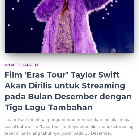
WHAT'S HAPPEN
Film ‘Eras ​​Tour’ Taylor Swift
Akan Dirilis untuk Streaming
pada Bulan Desember dengan
Tiga Lagu Tambahan
Taylor Swift membuat pengumuman mengejutkan melalui media
sosial bahwa film “Eras Tour” miliknya akan dirilis untuk streaming
tepat di hari ulang tahunnya, yakni pada 13 Desember.