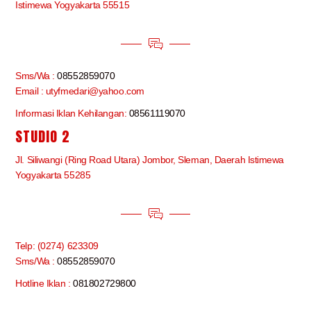
Istimewa Yogyakarta 55515
Sms/Wa :
08552859070
Email : utyfmedari@yahoo.com
Informasi Iklan Kehilangan:
08561119070
STUDIO 2
Jl. Siliwangi (Ring Road Utara) Jombor, Sleman, Daerah Istimewa
Yogyakarta 55285
Telp: (0274) 623309
Sms/Wa :
08552859070
Hotline Iklan :
081802729800