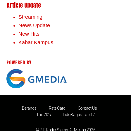
Article Update
Streaming
News Update
New Hits
Kabar Kampus
POWERED BY
Beranda
Rate Card
Contact Us
The 20’s
IndoBagus Top 17
© PT. Radio Siaran D.I. Medari 2026