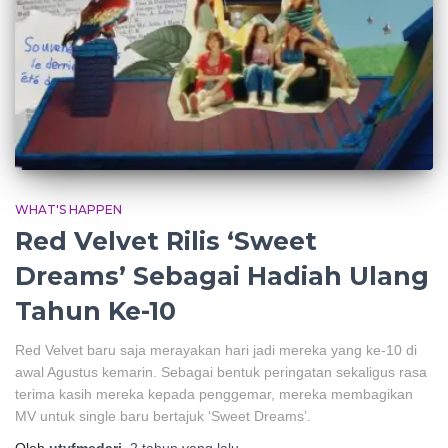
WHAT'S HAPPEN
Red Velvet Rilis ‘Sweet
Dreams’ Sebagai Hadiah Ulang
Tahun Ke-10
Red Velvet baru saja merayakan hari jadi mereka yang ke-10 di
awal Agustus kemarin. Sebagai bentuk peringatan sekaligus rasa
terima kasih mereka kepada penggemar, mereka membagikan
MV untuk single baru bertajuk ‘Sweet Dreams’.
Oleh
utyfmedari
,
2 tahun
yang lalu