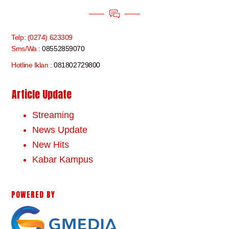
Telp: (0274) 623309
Sms/Wa :
08552859070
Hotline Iklan :
081802729800
Article Update
Streaming
News Update
New Hits
Kabar Kampus
POWERED BY