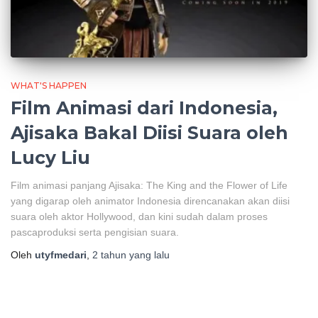
WHAT'S HAPPEN
Film Animasi dari Indonesia,
Ajisaka Bakal Diisi Suara oleh
Lucy Liu
Film animasi panjang Ajisaka: The King and the Flower of Life
yang digarap oleh animator Indonesia direncanakan akan diisi
suara oleh aktor Hollywood, dan kini sudah dalam proses
pascaproduksi serta pengisian suara.
Oleh
utyfmedari
,
2 tahun
yang lalu