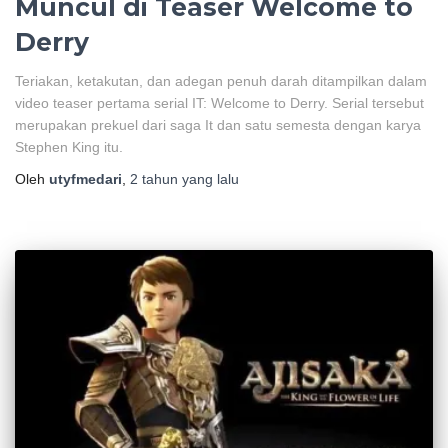
Muncul di Teaser Welcome to
Derry
Teriakan, ketakutan, dan adegan penuh darah ditampilkan dalam
video teaser pertama serial IT: Welcome to Derry. Serial tersebut
merupakan prekuel dari saga It dan satu semesta dengan karya
Stephen King itu.
Oleh
utyfmedari
,
2 tahun
yang lalu