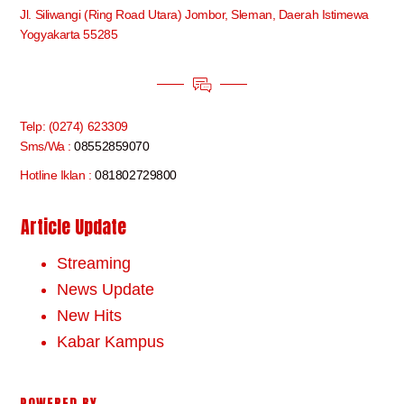
Jl. Siliwangi (Ring Road Utara) Jombor, Sleman, Daerah Istimewa
Yogyakarta 55285
Telp: (0274) 623309
Sms/Wa :
08552859070
Hotline Iklan :
081802729800
Article Update
Streaming
News Update
New Hits
Kabar Kampus
POWERED BY