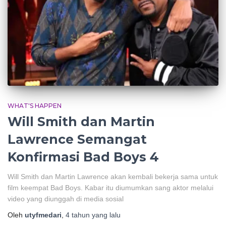
WHAT'S HAPPEN
Will Smith dan Martin
Lawrence Semangat
Konfirmasi Bad Boys 4
Will Smith dan Martin Lawrence akan kembali bekerja sama untuk
film keempat Bad Boys. Kabar itu diumumkan sang aktor melalui
video yang diunggah di media sosial
Oleh
utyfmedari
,
4 tahun
yang lalu