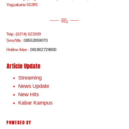
Yogyakarta 55285
Telp: (0274) 623309
Sms/Wa :
08552859070
Hotline Iklan :
081802729800
Article Update
Streaming
News Update
New Hits
Kabar Kampus
POWERED BY