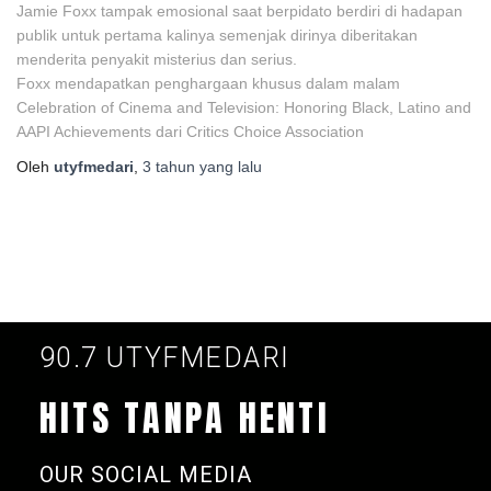
Jamie Foxx tampak emosional saat berpidato berdiri di hadapan
publik untuk pertama kalinya semenjak dirinya diberitakan
menderita penyakit misterius dan serius.
Foxx mendapatkan penghargaan khusus dalam malam
Celebration of Cinema and Television: Honoring Black, Latino and
AAPI Achievements dari Critics Choice Association
Oleh
utyfmedari
,
3 tahun
yang lalu
90.7 UTYFMEDARI
HITS TANPA HENTI
OUR SOCIAL MEDIA