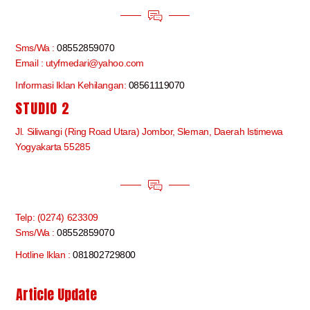
Sms/Wa :
08552859070
Email : utyfmedari@yahoo.com
Informasi Iklan Kehilangan:
08561119070
STUDIO 2
Jl. Siliwangi (Ring Road Utara) Jombor, Sleman, Daerah Istimewa
Yogyakarta 55285
Telp: (0274) 623309
Sms/Wa :
08552859070
Hotline Iklan :
081802729800
Article Update