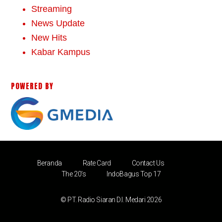
Streaming
News Update
New Hits
Kabar Kampus
POWERED BY
Beranda
Rate Card
Contact Us
The 20’s
IndoBagus Top 17
© PT. Radio Siaran D.I. Medari 2026