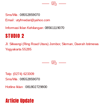
Sms/Wa :
08552859070
Email : utyfmedari@yahoo.com
Informasi Iklan Kehilangan:
08561119070
STUDIO 2
Jl. Siliwangi (Ring Road Utara) Jombor, Sleman, Daerah Istimewa
Yogyakarta 55285
Telp: (0274) 623309
Sms/Wa :
08552859070
Hotline Iklan :
081802729800
Article Update