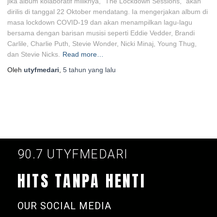
jika album kolaboratif miliknya, “The Lockdown Sessions,” akan
dirilis di tanggal 22 Oktober mendatang. Ia mengerjakan album di
masa lockdown COVID-19 dan akan menampilkan lagu-lagu
bersama dengan barisan musisi seperti Eddie Vedder, Brandi
Carlile, Charlie Puth, Stevie Wonder, Nicki Minaj, Young Thug,
dan Stevie Nicks.
Read more…
Oleh
utyfmedari
,
5 tahun
yang lalu
90.7 UTYFMEDARI
HITS TANPA HENTI
OUR SOCIAL MEDIA