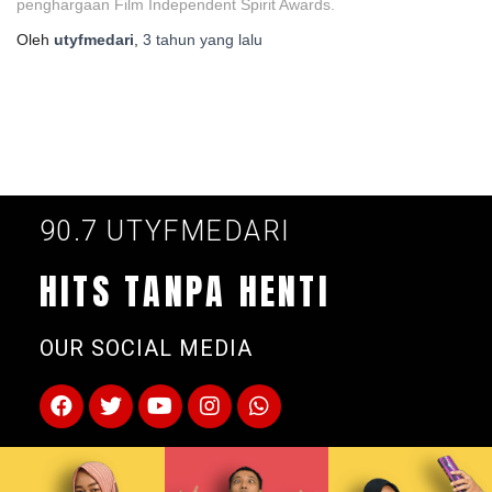
penghargaan Film Independent Spirit Awards.
Oleh
utyfmedari
,
3 tahun
yang lalu
90.7 UTYFMEDARI
HITS TANPA HENTI
OUR SOCIAL MEDIA