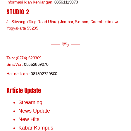
Informasi Iklan Kehilangan:
08561119070
STUDIO 2
Jl. Siliwangi (Ring Road Utara) Jombor, Sleman, Daerah Istimewa
Yogyakarta 55285
Telp: (0274) 623309
Sms/Wa :
08552859070
Hotline Iklan :
081802729800
Article Update
Streaming
News Update
New Hits
Kabar Kampus