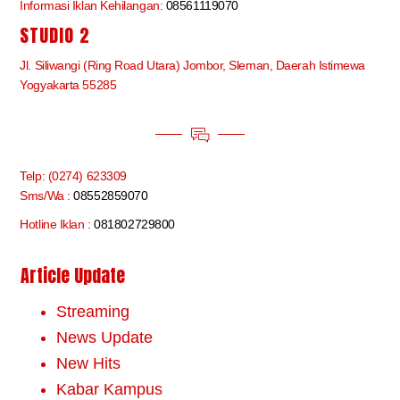
Informasi Iklan Kehilangan:
08561119070
STUDIO 2
Jl. Siliwangi (Ring Road Utara) Jombor, Sleman, Daerah Istimewa
Yogyakarta 55285
Telp: (0274) 623309
Sms/Wa :
08552859070
Hotline Iklan :
081802729800
Article Update
Streaming
News Update
New Hits
Kabar Kampus