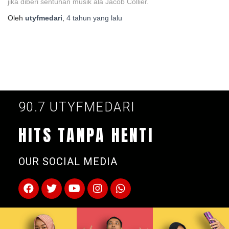
jika diberi sentuhan musik ala Jacob Collier.
Oleh
utyfmedari
,
4 tahun
yang lalu
90.7 UTYFMEDARI
HITS TANPA HENTI
OUR SOCIAL MEDIA