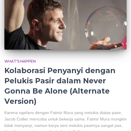
WHAT'S HAPPEN
Kolaborasi Penyanyi dengan
Pelukis Pasir dalam Never
Gonna Be Alone (Alternate
Version)
Karena ngefans dengan Fatmir Mura yang melukis diatas pasir,
Jacob Collier mencoba untuk bekerja sama. Fatmir Mura mungkin
tidak menyanyi, namun karya seni melukis pasirnya sangat pas,