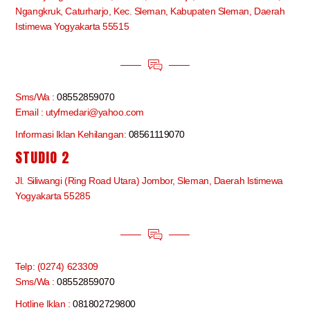
Ngangkruk, Caturharjo, Kec. Sleman, Kabupaten Sleman, Daerah
Istimewa Yogyakarta 55515
Sms/Wa :
08552859070
Email : utyfmedari@yahoo.com
Informasi Iklan Kehilangan:
08561119070
STUDIO 2
Jl. Siliwangi (Ring Road Utara) Jombor, Sleman, Daerah Istimewa
Yogyakarta 55285
Telp: (0274) 623309
Sms/Wa :
08552859070
Hotline Iklan :
081802729800