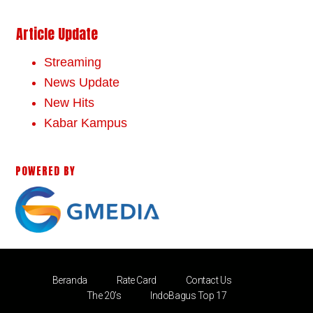
Article Update
Streaming
News Update
New Hits
Kabar Kampus
POWERED BY
Beranda
Rate Card
Contact Us
The 20’s
IndoBagus Top 17