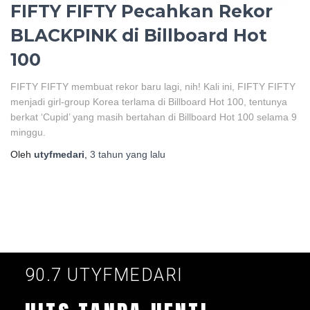
FIFTY FIFTY Pecahkan Rekor
BLACKPINK di Billboard Hot
100
FIFTY FIFTY membuat rekor baru lagi, nih! Kali ini, FIFTY FIFTY
menjadi girl-group Korea terlama di Billboard Hot 100, tentunya
berkat ‘Cupid’ yang masih bertahan di Billboard Hot 100 selama 9
minggu.
Oleh
utyfmedari
,
3 tahun
yang lalu
90.7 UTYFMEDARI