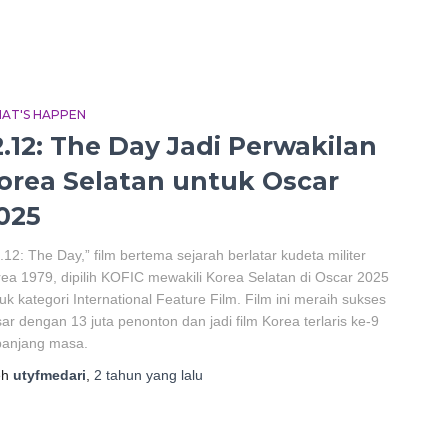
AT'S HAPPEN
2.12: The Day Jadi Perwakilan
orea Selatan untuk Oscar
025
.12: The Day,” film bertema sejarah berlatar kudeta militer
ea 1979, dipilih KOFIC mewakili Korea Selatan di Oscar 2025
uk kategori International Feature Film. Film ini meraih sukses
ar dengan 13 juta penonton dan jadi film Korea terlaris ke-9
panjang masa.
eh
utyfmedari
,
2 tahun
yang lalu