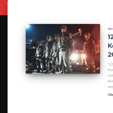
WH
1
K
2
“12
Kor
unt
bes
se
Ol