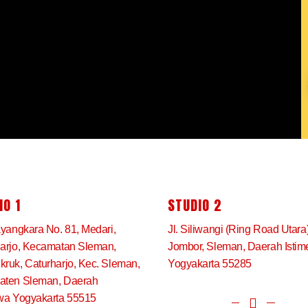
IO 1
STUDIO 2
ayangkara No. 81, Medari,
Jl. Siliwangi (Ring Road Utara
arjo, Kecamatan Sleman,
Jombor, Sleman, Daerah Isti
ruk, Caturharjo, Kec. Sleman,
Yogyakarta 55285
aten Sleman, Daerah
wa Yogyakarta 55515