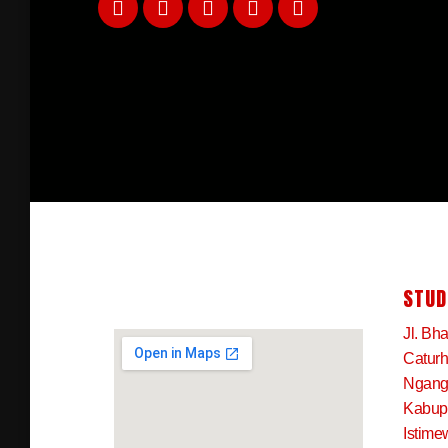
STUD
Jl. Bh
Caturh
Ngangk
Kabup
Istime