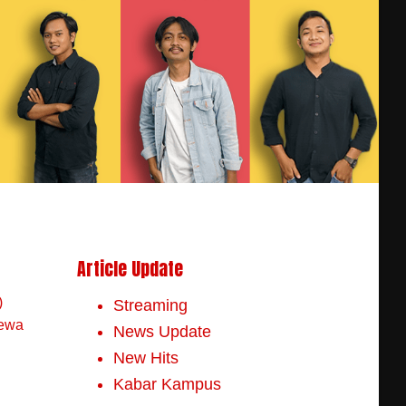
Article Update
)
Streaming
mewa
News Update
New Hits
Kabar Kampus