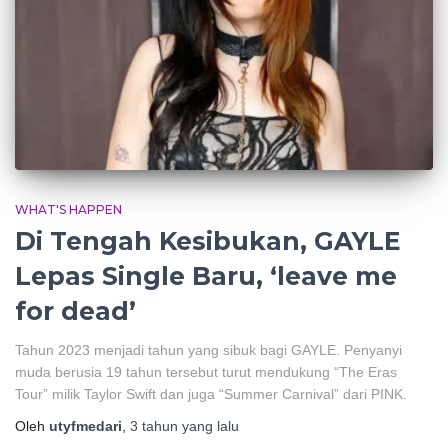
WHAT'S HAPPEN
Di Tengah Kesibukan, GAYLE
Lepas Single Baru, ‘leave me
for dead’
Tahun 2023 menjadi tahun yang sibuk bagi GAYLE. Penyanyi
muda berusia 19 tahun tersebut turut mendukung “The Eras
Tour” milik Taylor Swift dan juga “Summer Carnival” dari PINK.
Oleh
utyfmedari
,
3 tahun
yang lalu