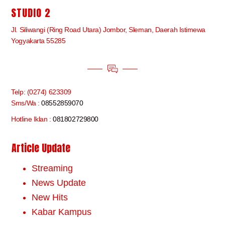
STUDIO 2
Jl. Siliwangi (Ring Road Utara) Jombor, Sleman, Daerah Istimewa
Yogyakarta 55285
Telp: (0274) 623309
Sms/Wa :
08552859070
Hotline Iklan :
081802729800
Article Update
Streaming
News Update
New Hits
Kabar Kampus