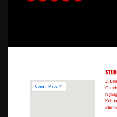
STUD
Jl. Bh
Caturh
Ngangk
Kabup
Istime