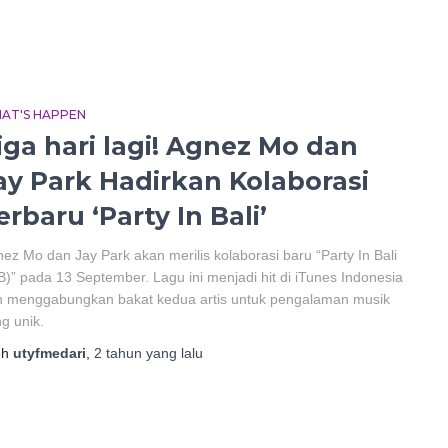
AT'S HAPPEN
iga hari lagi! Agnez Mo dan
ay Park Hadirkan Kolaborasi
erbaru ‘Party In Bali’
ez Mo dan Jay Park akan merilis kolaborasi baru “Party In Bali
B)” pada 13 September. Lagu ini menjadi hit di iTunes Indonesia
n menggabungkan bakat kedua artis untuk pengalaman musik
g unik.
eh
utyfmedari
,
2 tahun
yang lalu