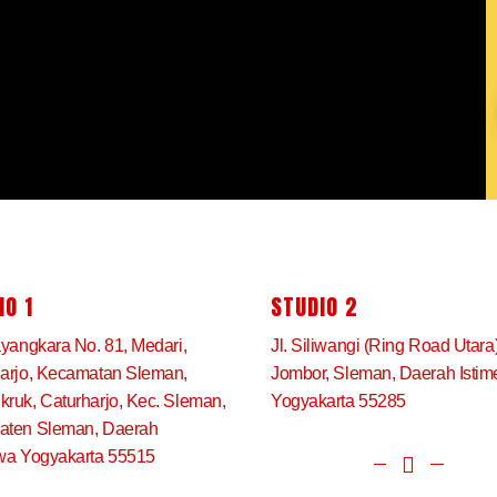
IO 1
STUDIO 2
ayangkara No. 81, Medari,
Jl. Siliwangi (Ring Road Utara
arjo, Kecamatan Sleman,
Jombor, Sleman, Daerah Isti
ruk, Caturharjo, Kec. Sleman,
Yogyakarta 55285
aten Sleman, Daerah
wa Yogyakarta 55515