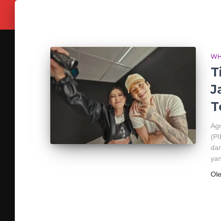
WH
T
J
T
Agn
(PI
da
yan
Ol