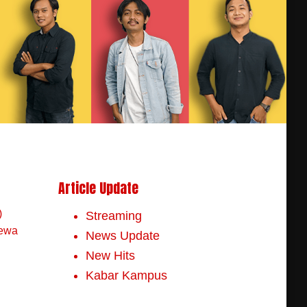
Article Update
)
Streaming
mewa
News Update
New Hits
Kabar Kampus