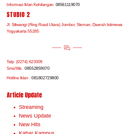
Informasi Iklan Kehilangan:
08561119070
STUDIO 2
Jl. Siliwangi (Ring Road Utara) Jombor, Sleman, Daerah Istimewa
Yogyakarta 55285
Telp: (0274) 623309
Sms/Wa :
08552859070
Hotline Iklan :
081802729800
Article Update
Streaming
News Update
New Hits
Kabar Kampus