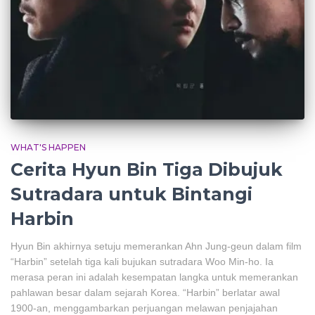
WHAT'S HAPPEN
Cerita Hyun Bin Tiga Dibujuk
Sutradara untuk Bintangi
Harbin
Hyun Bin akhirnya setuju memerankan Ahn Jung-geun dalam film
“Harbin” setelah tiga kali bujukan sutradara Woo Min-ho. Ia
merasa peran ini adalah kesempatan langka untuk memerankan
pahlawan besar dalam sejarah Korea. “Harbin” berlatar awal
1900-an, menggambarkan perjuangan melawan penjajahan