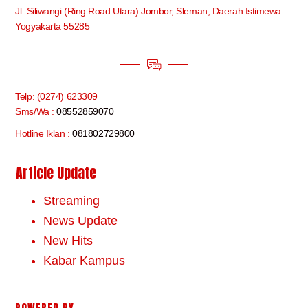
Jl. Siliwangi (Ring Road Utara) Jombor, Sleman, Daerah Istimewa
Yogyakarta 55285
Telp: (0274) 623309
Sms/Wa :
08552859070
Hotline Iklan :
081802729800
Article Update
Streaming
News Update
New Hits
Kabar Kampus
POWERED BY