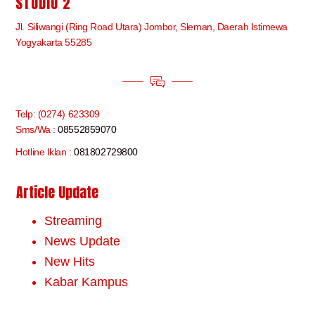
STUDIO 2
Jl. Siliwangi (Ring Road Utara) Jombor, Sleman, Daerah Istimewa
Yogyakarta 55285
Telp: (0274) 623309
Sms/Wa :
08552859070
Hotline Iklan :
081802729800
Article Update
Streaming
News Update
New Hits
Kabar Kampus