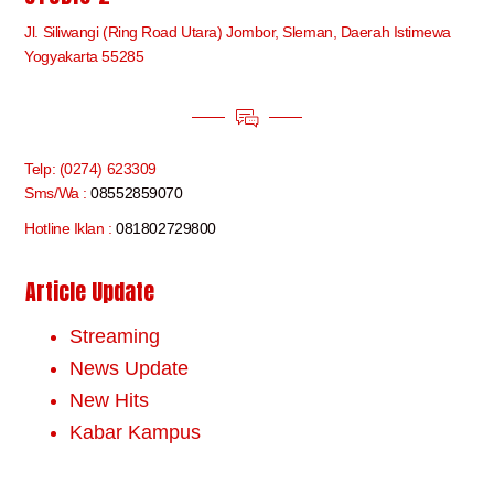
Jl. Siliwangi (Ring Road Utara) Jombor, Sleman, Daerah Istimewa
Yogyakarta 55285
Telp: (0274) 623309
Sms/Wa :
08552859070
Hotline Iklan :
081802729800
Article Update
Streaming
News Update
New Hits
Kabar Kampus