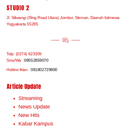
STUDIO 2
Jl. Siliwangi (Ring Road Utara) Jombor, Sleman, Daerah Istimewa
Yogyakarta 55285
Telp: (0274) 623309
Sms/Wa :
08552859070
Hotline Iklan :
081802729800
Article Update
Streaming
News Update
New Hits
Kabar Kampus