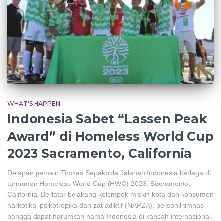
WHAT'S HAPPEN
Indonesia Sabet “Lassen Peak
Award” di Homeless World Cup
2023 Sacramento, California
Delapan pemain Timnas Sepakbola Jalanan Indonesia berlaga di
turnamen Homeless World Cup (HWC) 2023, Sacramento,
California. Berlatar belakang kelompok miskin kota dan konsumen
narkotika, psikotropika dan zat adiktif (NAPZA), personil timnas
bangga dapat harumkan nama Indonesia di kancah internasional.