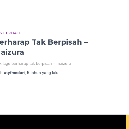
SIC UPDATE
erharap Tak Berpisah –
aizura
ik lagu berharap tak berpisah – maizura
eh
utyfmedari
,
5 tahun
yang lalu