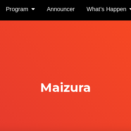
Program
Announcer
What’s Happen
Maizura