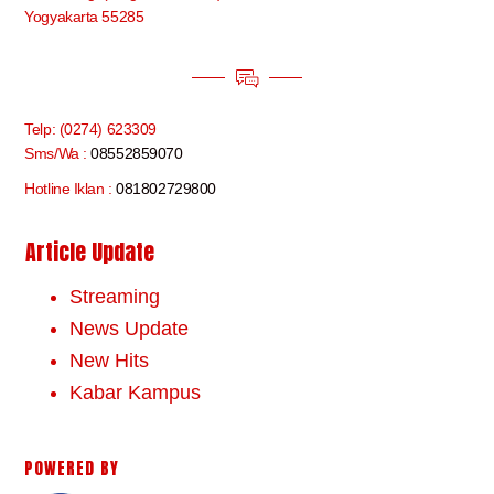
Yogyakarta 55285
Telp: (0274) 623309
Sms/Wa :
08552859070
Hotline Iklan :
081802729800
Article Update
Streaming
News Update
New Hits
Kabar Kampus
POWERED BY