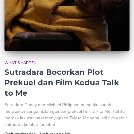
WHAT'S HAPPEN
Sutradara Bocorkan Plot
Prekuel dan Film Kedua Talk
to Me
Sutradara Danny dan Michael Philippou mengaku sudah
melakukan pengambilan gambar prekuel film Talk to Me. Hal itu
mereka lakukan saat menyiapkan Talk to Me yang jadi film debut
sutradara kembar tersebut.
Oleh
utyfmedari
,
3 tahun
yang lalu