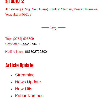
STUDIO 2
Jl. Siliwangi (Ring Road Utara) Jombor, Sleman, Daerah Istimewa
Yogyakarta 55285
Telp: (0274) 623309
Sms/Wa :
08552859070
Hotline Iklan :
081802729800
Article Update
Streaming
News Update
New Hits
Kabar Kampus