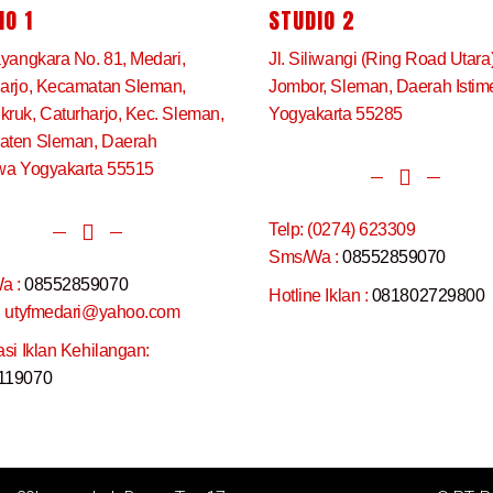
IO 1
STUDIO 2
ayangkara No. 81, Medari,
Jl. Siliwangi (Ring Road Utara
arjo, Kecamatan Sleman,
Jombor, Sleman, Daerah Isti
ruk, Caturharjo, Kec. Sleman,
Yogyakarta 55285
aten Sleman, Daerah
wa Yogyakarta 55515
Telp: (0274) 623309
Sms/Wa :
08552859070
a :
08552859070
Hotline Iklan :
081802729800
: utyfmedari@yahoo.com
asi Iklan Kehilangan:
119070