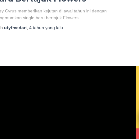
ey Cyrus memberikan kejutan di awal tahun ini dengan
gmumkan single baru bertajuk Flowers.
eh
utyfmedari
,
4 tahun
yang lalu