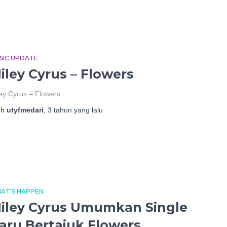
SIC UPDATE
iley Cyrus – Flowers
ey Cyrus – Flowers
eh
utyfmedari
,
3 tahun
yang lalu
AT'S HAPPEN
iley Cyrus Umumkan Single
aru Bertajuk Flowers