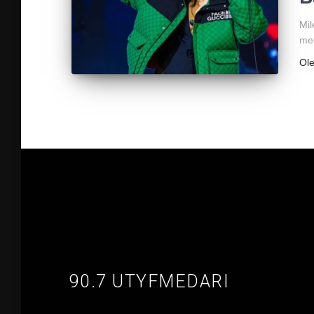
Mil
men
Ol
90.7 UTYFMEDARI