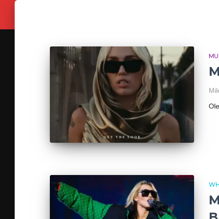
MU
M
Mil
Ol
WH
M
B