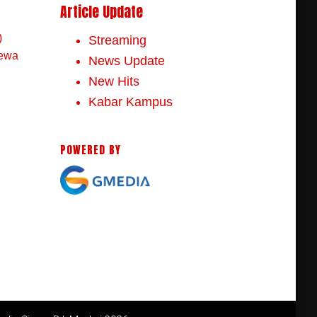
Article Update
)
Streaming
mewa
News Update
New Hits
Kabar Kampus
POWERED BY