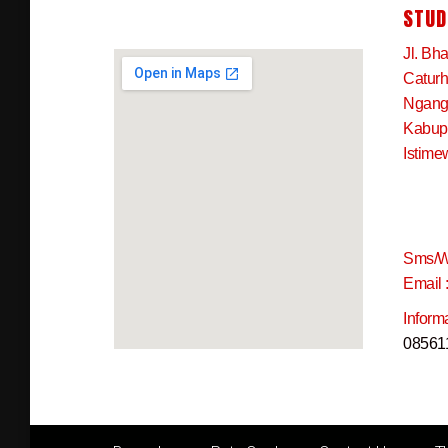
STUD
Jl. Bh
Caturh
Ngangk
Kabup
Istime
Sms/W
Email 
Inform
08561