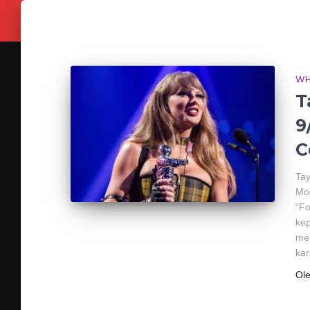
WH
T
9
C
Tay
Moo
“Fo
kep
me
kar
Ol