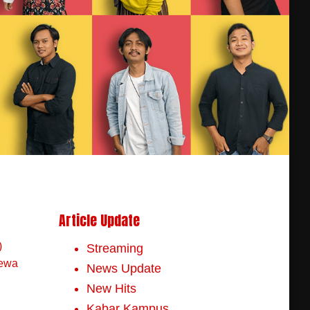
Article Update
)
Streaming
mewa
News Update
New Hits
Kabar Kampus