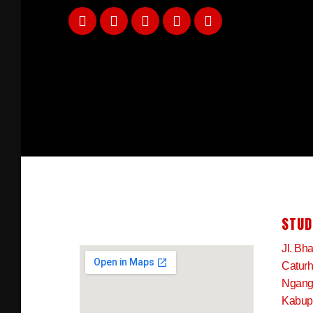
STUD
Jl. Bh
Caturh
Ngangk
Kabup