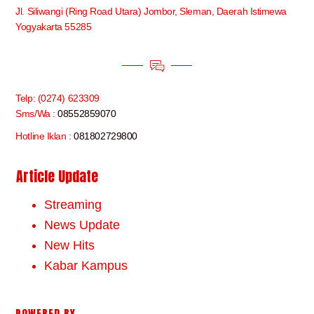
Jl. Siliwangi (Ring Road Utara) Jombor, Sleman, Daerah Istimewa
Yogyakarta 55285
Telp: (0274) 623309
Sms/Wa :
08552859070
Hotline Iklan :
081802729800
Article Update
Streaming
News Update
New Hits
Kabar Kampus
POWERED BY