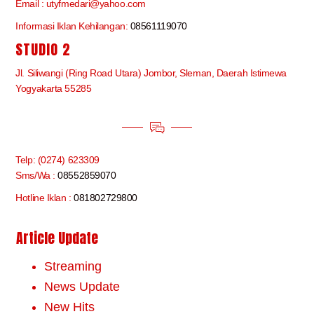
Email : utyfmedari@yahoo.com
Informasi Iklan Kehilangan:
08561119070
STUDIO 2
Jl. Siliwangi (Ring Road Utara) Jombor, Sleman, Daerah Istimewa
Yogyakarta 55285
Telp: (0274) 623309
Sms/Wa :
08552859070
Hotline Iklan :
081802729800
Article Update
Streaming
News Update
New Hits