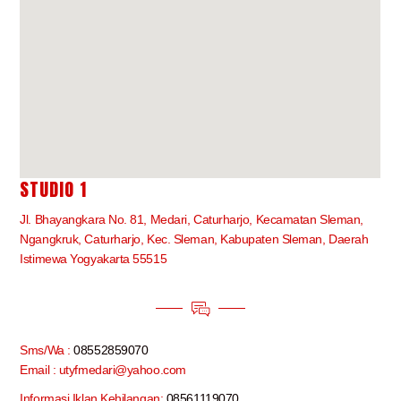
STUDIO 1
Jl. Bhayangkara No. 81, Medari, Caturharjo, Kecamatan Sleman,
Ngangkruk, Caturharjo, Kec. Sleman, Kabupaten Sleman, Daerah
Istimewa Yogyakarta 55515
Sms/Wa :
08552859070
Email : utyfmedari@yahoo.com
Informasi Iklan Kehilangan:
08561119070