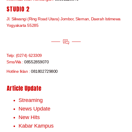
STUDIO 2
Jl. Siliwangi (Ring Road Utara) Jombor, Sleman, Daerah Istimewa
Yogyakarta 55285
Telp: (0274) 623309
Sms/Wa :
08552859070
Hotline Iklan :
081802729800
Article Update
Streaming
News Update
New Hits
Kabar Kampus