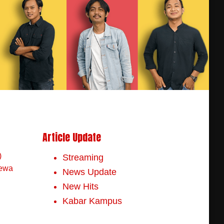
Article Update
)
Streaming
mewa
News Update
New Hits
Kabar Kampus