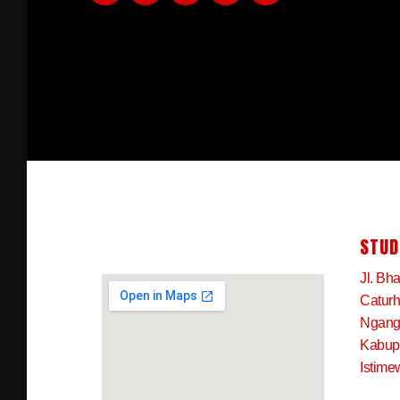
STUD
Jl. Bh
Caturh
Ngangk
Kabup
Istime