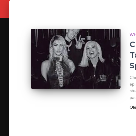
WH
C
T
S
Chr
epi
stu
pa
Ol