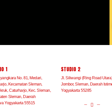
IO 1
STUDIO 2
ayangkara No. 81, Medari,
Jl. Siliwangi (Ring Road Utara
arjo, Kecamatan Sleman,
Jombor, Sleman, Daerah Isti
ruk, Caturharjo, Kec. Sleman,
Yogyakarta 55285
aten Sleman, Daerah
wa Yogyakarta 55515