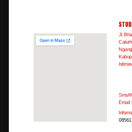
STUD
Jl. Bh
Caturh
Ngangk
Kabup
Istime
Sms/W
Email 
Inform
08561