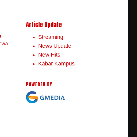
Article Update
)
Streaming
mewa
News Update
New Hits
Kabar Kampus
POWERED BY