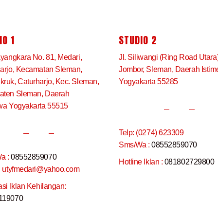
IO 1
STUDIO 2
ayangkara No. 81, Medari,
Jl. Siliwangi (Ring Road Utara
arjo, Kecamatan Sleman,
Jombor, Sleman, Daerah Isti
ruk, Caturharjo, Kec. Sleman,
Yogyakarta 55285
aten Sleman, Daerah
wa Yogyakarta 55515
Telp: (0274) 623309
Sms/Wa :
08552859070
a :
08552859070
Hotline Iklan :
081802729800
: utyfmedari@yahoo.com
asi Iklan Kehilangan:
119070