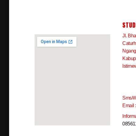
STUD
Jl. Bh
Caturh
Ngangk
Kabup
Istime
Sms/W
Email 
Inform
08561