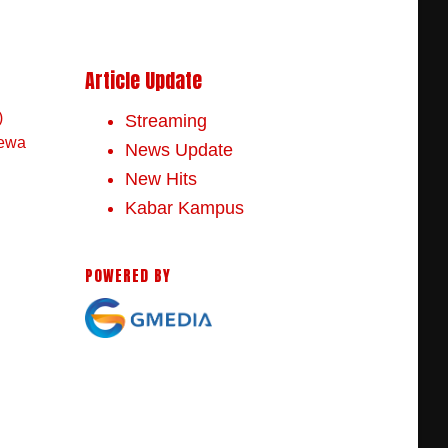
Article Update
)
Streaming
mewa
News Update
New Hits
Kabar Kampus
POWERED BY