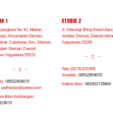
IO 1
STUDIO 2
ayangkara No. 81, Medari,
Jl. Siliwangi (Ring Road Utara
arjo, Kecamatan Sleman,
Jombor, Sleman, Daerah Isti
ruk, Caturharjo, Kec. Sleman,
Yogyakarta 55285
aten Sleman, Daerah
wa Yogyakarta 55515
Telp: (0274) 623309
Sms/Wa :
08552859070
a :
08552859070
Hotline Iklan :
081802729800
: utyfmedari@yahoo.com
asi Iklan Kehilangan:
119070