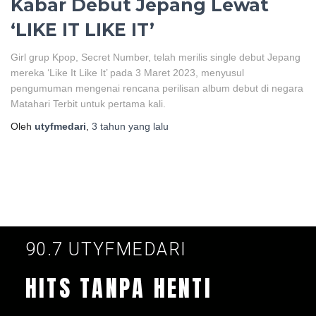
Kabar Debut Jepang Lewat
‘LIKE IT LIKE IT’
Girl grup Kpop, Secret Number, telah merilis single debut Jepang
mereka ‘Like It Like It’ pada 3 Maret 2023, menyusul
pengumuman mengenai rencana perilisan album debut di negara
Matahari Terbit untuk pertama kali.
Oleh
utyfmedari
,
3 tahun
yang lalu
90.7 UTYFMEDARI
HITS TANPA HENTI