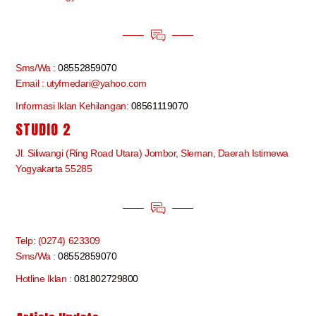
Sms/Wa :
08552859070
Email : utyfmedari@yahoo.com
Informasi Iklan Kehilangan:
08561119070
STUDIO 2
Jl. Siliwangi (Ring Road Utara) Jombor, Sleman, Daerah Istimewa
Yogyakarta 55285
Telp: (0274) 623309
Sms/Wa :
08552859070
Hotline Iklan :
081802729800