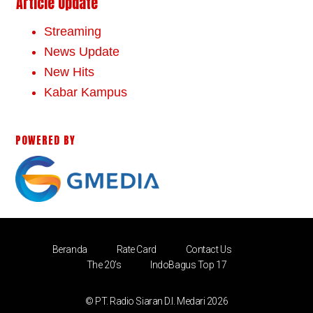
Article Update
Streaming
News Update
New Hits
Kabar Kampus
POWERED BY
Beranda
Rate Card
Contact Us
The 20’s
IndoBagus Top 17
© PT. Radio Siaran D.I. Medari 2026