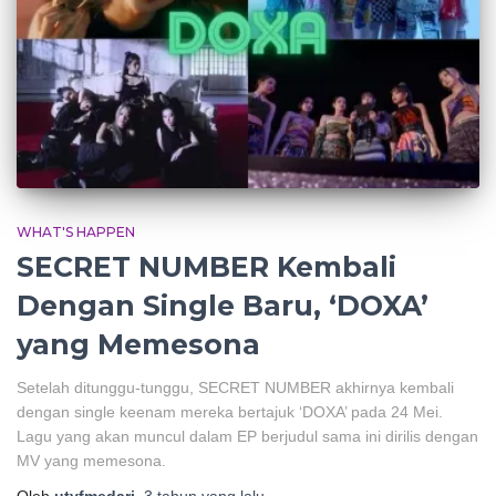
WHAT'S HAPPEN
SECRET NUMBER Kembali
Dengan Single Baru, ‘DOXA’
yang Memesona
Setelah ditunggu-tunggu, SECRET NUMBER akhirnya kembali
dengan single keenam mereka bertajuk ‘DOXA’ pada 24 Mei.
Lagu yang akan muncul dalam EP berjudul sama ini dirilis dengan
MV yang memesona.
Oleh
utyfmedari
,
3 tahun
yang lalu