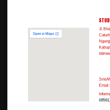
STUD
Jl. Bh
Caturh
Ngangk
Kabup
Istime
Sms/W
Email 
Inform
08561