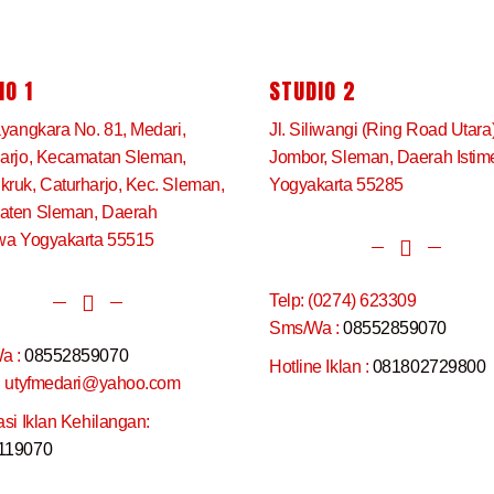
IO 1
STUDIO 2
ayangkara No. 81, Medari,
Jl. Siliwangi (Ring Road Utara
arjo, Kecamatan Sleman,
Jombor, Sleman, Daerah Isti
ruk, Caturharjo, Kec. Sleman,
Yogyakarta 55285
aten Sleman, Daerah
wa Yogyakarta 55515
Telp: (0274) 623309
Sms/Wa :
08552859070
a :
08552859070
Hotline Iklan :
081802729800
: utyfmedari@yahoo.com
asi Iklan Kehilangan:
119070