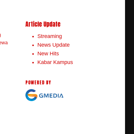
Article Update
)
Streaming
mewa
News Update
New Hits
Kabar Kampus
POWERED BY