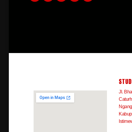
STUD
Jl. Bh
Caturh
Ngangk
Kabup
Istime