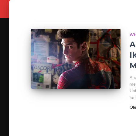
WH
A
I
M
An
mem
Uni
tam
Ol