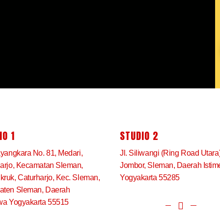
IO 1
STUDIO 2
ayangkara No. 81, Medari,
Jl. Siliwangi (Ring Road Utara
arjo, Kecamatan Sleman,
Jombor, Sleman, Daerah Isti
ruk, Caturharjo, Kec. Sleman,
Yogyakarta 55285
aten Sleman, Daerah
wa Yogyakarta 55515