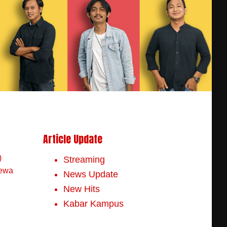
Article Update
)
Streaming
mewa
News Update
New Hits
Kabar Kampus