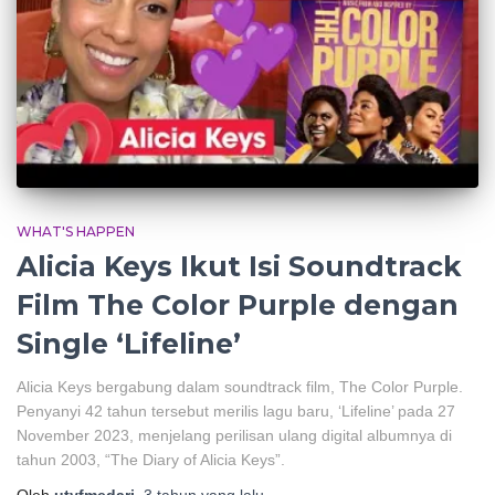
WHAT'S HAPPEN
Alicia Keys Ikut Isi Soundtrack
Film The Color Purple dengan
Single ‘Lifeline’
Alicia Keys bergabung dalam soundtrack film, The Color Purple.
Penyanyi 42 tahun tersebut merilis lagu baru, ‘Lifeline’ pada 27
November 2023, menjelang perilisan ulang digital albumnya di
tahun 2003, “The Diary of Alicia Keys”.
Oleh
utyfmedari
,
3 tahun
yang lalu