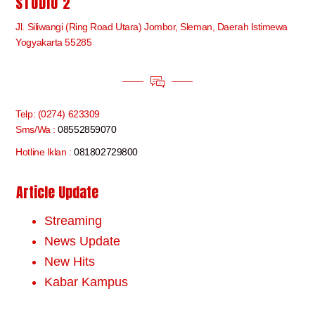
STUDIO 2
Jl. Siliwangi (Ring Road Utara) Jombor, Sleman, Daerah Istimewa
Yogyakarta 55285
Telp: (0274) 623309
Sms/Wa :
08552859070
Hotline Iklan :
081802729800
Article Update
Streaming
News Update
New Hits
Kabar Kampus