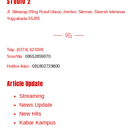
STUDIO 2
Jl. Siliwangi (Ring Road Utara) Jombor, Sleman, Daerah Istimewa
Yogyakarta 55285
Telp: (0274) 623309
Sms/Wa :
08552859070
Hotline Iklan :
081802729800
Article Update
Streaming
News Update
New Hits
Kabar Kampus