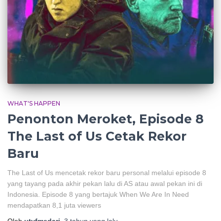
WHAT'S HAPPEN
Penonton Meroket, Episode 8
The Last of Us Cetak Rekor
Baru
The Last of Us mencetak rekor baru personal melalui episode 8
yang tayang pada akhir pekan lalu di AS atau awal pekan ini di
Indonesia. Episode 8 yang bertajuk When We Are In Need
mendapatkan 8,1 juta viewers
Oleh
utyfmedari
,
3 tahun
yang lalu