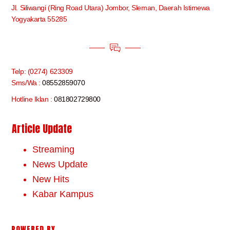
Jl. Siliwangi (Ring Road Utara) Jombor, Sleman, Daerah Istimewa
Yogyakarta 55285
Telp: (0274) 623309
Sms/Wa :
08552859070
Hotline Iklan :
081802729800
Article Update
Streaming
News Update
New Hits
Kabar Kampus
POWERED BY