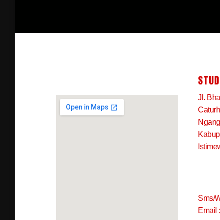
STUD
Jl. Bh
Caturh
Ngangk
Kabup
Istime
Sms/W
Email 