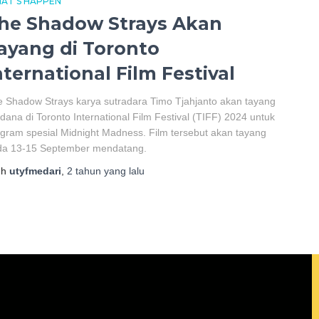
AT'S HAPPEN
he Shadow Strays Akan
ayang di Toronto
nternational Film Festival
 Shadow Strays karya sutradara Timo Tjahjanto akan tayang
dana di Toronto International Film Festival (TIFF) 2024 untuk
gram spesial Midnight Madness. Film tersebut akan tayang
da 13-15 September mendatang.
eh
utyfmedari
,
2 tahun
yang lalu