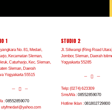
IO 1
STUDIO 2
ayangkara No. 81, Medari,
Jl. Siliwangi (Ring Road Utara
arjo, Kecamatan Sleman,
Jombor, Sleman, Daerah Isti
ruk, Caturharjo, Kec. Sleman,
Yogyakarta 55285
aten Sleman, Daerah
wa Yogyakarta 55515
Telp: (0274) 623309
Sms/Wa :
08552859070
a :
08552859070
Hotline Iklan :
081802729800
: utyfmedari@yahoo.com