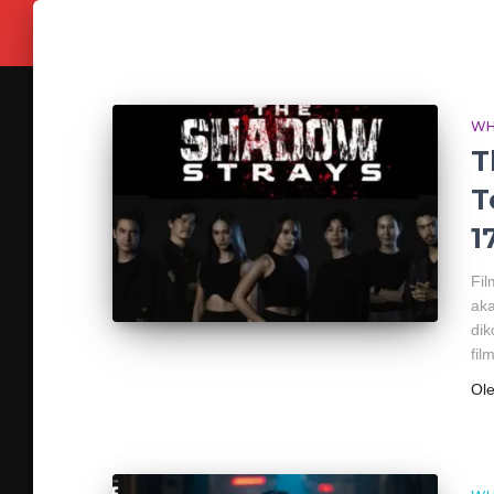
WH
T
T
1
Fil
aka
dik
fil
Ol