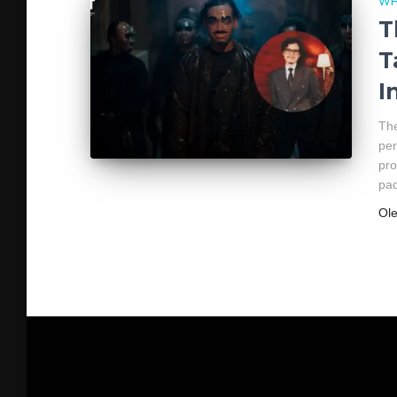
WH
T
T
I
The
per
pro
pa
Ol