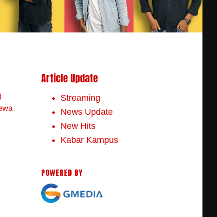
Article Update
)
Streaming
mewa
News Update
New Hits
Kabar Kampus
POWERED BY