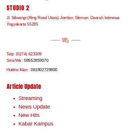
STUDIO 2
Jl. Siliwangi (Ring Road Utara) Jombor, Sleman, Daerah Istimewa
Yogyakarta 55285
Telp: (0274) 623309
Sms/Wa :
08552859070
Hotline Iklan :
081802729800
Article Update
Streaming
News Update
New Hits
Kabar Kampus