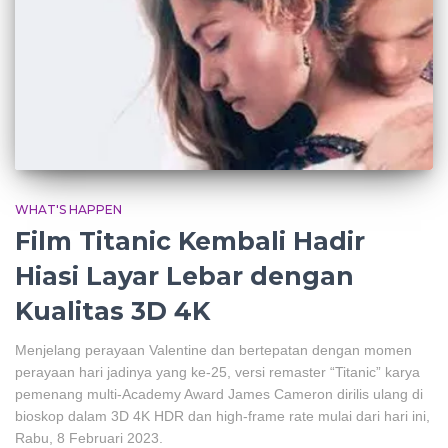
WHAT'S HAPPEN
Film Titanic Kembali Hadir
Hiasi Layar Lebar dengan
Kualitas 3D 4K
Menjelang perayaan Valentine dan bertepatan dengan momen
perayaan hari jadinya yang ke-25, versi remaster “Titanic” karya
pemenang multi-Academy Award James Cameron dirilis ulang di
bioskop dalam 3D 4K HDR dan high-frame rate mulai dari hari ini,
Rabu, 8 Februari 2023.