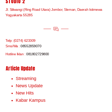
STUDIO 2
Jl. Siliwangi (Ring Road Utara) Jombor, Sleman, Daerah Istimewa
Yogyakarta 55285
Telp: (0274) 623309
Sms/Wa :
08552859070
Hotline Iklan :
081802729800
Article Update
Streaming
News Update
New Hits
Kabar Kampus