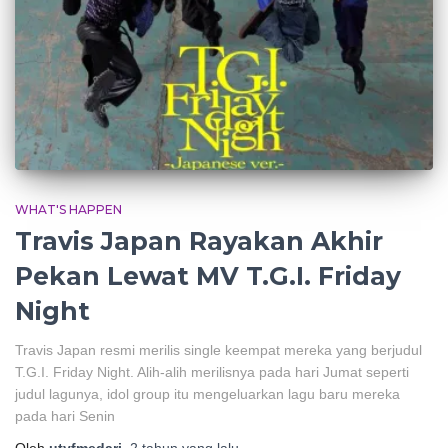
WHAT'S HAPPEN
Travis Japan Rayakan Akhir
Pekan Lewat MV T.G.I. Friday
Night
Travis Japan resmi merilis single keempat mereka yang berjudul
T.G.I. Friday Night. Alih-alih merilisnya pada hari Jumat seperti
judul lagunya, idol group itu mengeluarkan lagu baru mereka
pada hari Senin
Oleh
utyfmedari
,
2 tahun
yang lalu