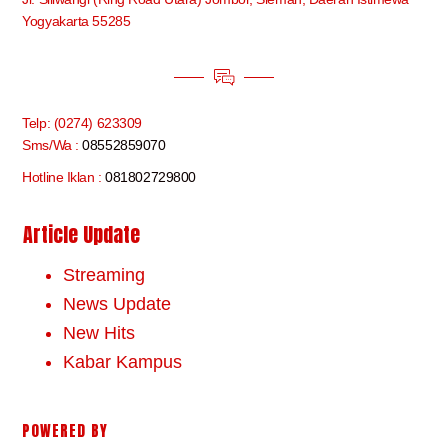
Yogyakarta 55285
Telp: (0274) 623309
Sms/Wa :
08552859070
Hotline Iklan :
081802729800
Article Update
Streaming
News Update
New Hits
Kabar Kampus
POWERED BY