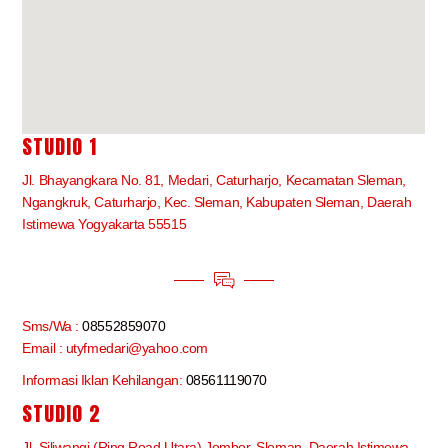
STUDIO 1
Jl. Bhayangkara No. 81, Medari, Caturharjo, Kecamatan Sleman,
Ngangkruk, Caturharjo, Kec. Sleman, Kabupaten Sleman, Daerah
Istimewa Yogyakarta 55515
Sms/Wa :
08552859070
Email : utyfmedari@yahoo.com
Informasi Iklan Kehilangan:
08561119070
STUDIO 2
Jl. Siliwangi (Ring Road Utara) Jombor, Sleman, Daerah Istimewa