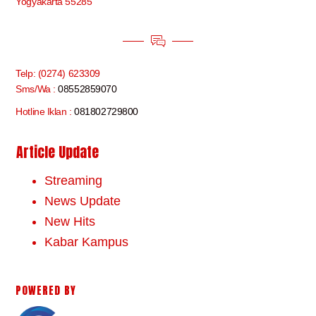
Yogyakarta 55285
Telp: (0274) 623309
Sms/Wa :
08552859070
Hotline Iklan :
081802729800
Article Update
Streaming
News Update
New Hits
Kabar Kampus
POWERED BY