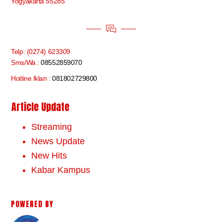
Yogyakarta 55285
Telp: (0274) 623309
Sms/Wa :
08552859070
Hotline Iklan :
081802729800
Article Update
Streaming
News Update
New Hits
Kabar Kampus
POWERED BY