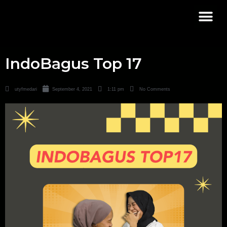
IndoBagus Top 17
utyfmedari
September 4, 2021
1:11 pm
No Comments