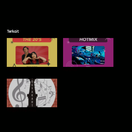
Terkait
The 20’s
Hotmix
Yogya Top Hits