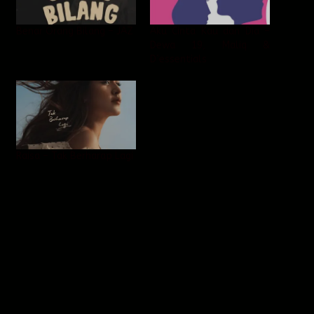
Benar Orang Bilang – JAZ
Aku Cinta Kau dan Dia –
Dewa 19, Maliq &
D’essentials
Raisa – Tak Berharap Lagi