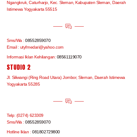
Ngangkruk, Caturharjo, Kec. Sleman, Kabupaten Sleman, Daerah
Istimewa Yogyakarta 55515
Sms/Wa :
08552859070
Email : utyfmedari@yahoo.com
Informasi Iklan Kehilangan:
08561119070
STUDIO 2
Jl. Siliwangi (Ring Road Utara) Jombor, Sleman, Daerah Istimewa
Yogyakarta 55285
Telp: (0274) 623309
Sms/Wa :
08552859070
Hotline Iklan :
081802729800