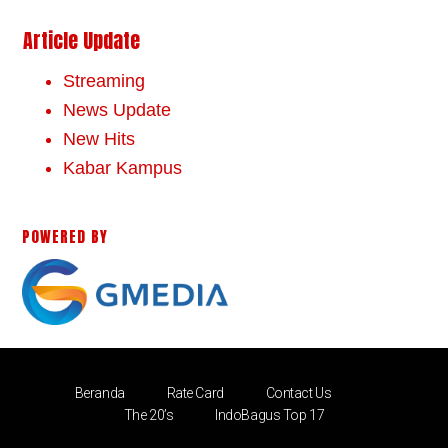
Article Update
Streaming
News Update
New Hits
Kabar Kampus
POWERED BY
Beranda
Rate Card
Contact Us
The 20’s
IndoBagus Top 17