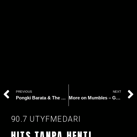
PREVIOUS
NEXT
Pongki Barata & The Dangerous Band – Maaf
More on Mumbles – Good For You
90.7 UTYFMEDARI
HITS TANPA HENTI