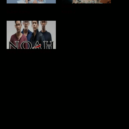
Fatin ft Ghea Indrawari –
Berakhir Sama – ECLAT ft
Bukan Kamu
Kaleb J
Yang Terdalam – NOAH