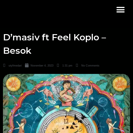
D’masiv ft Feel Koplo –
Besok
utyfmedari
November 4, 2023
1:31 pm
No Comments