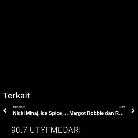
Terkait
PREVIOUS
NEXT
Nicki Minaj, Ice Spice dan AQUA Debut #7 Billboard Hot 100 Berkat ‘Barbie World
Margot Robbie dan Ryan Gosling Banjir Pujian Penonton Pertama Barbie
90.7 UTYFMEDARI