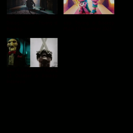
Film Animasi Tanpa
Trolls Band Together
Dialog, “Flow” Tayang di
siap Tayang di Bioskop
Bioskop
Mulai 17 November 2023
Saw X Dipastikan Tayang
11 Oktober di Bioskop
Indonesia