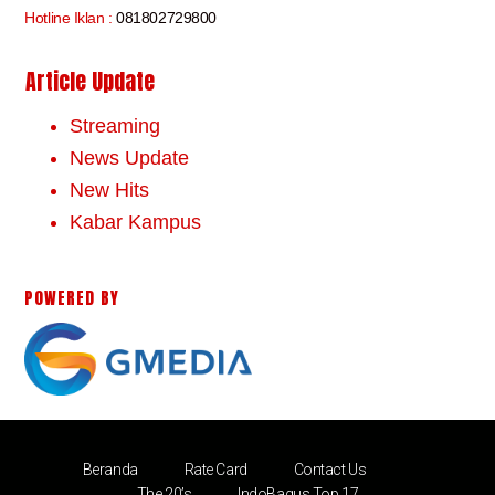
Hotline Iklan :
081802729800
Article Update
Streaming
News Update
New Hits
Kabar Kampus
POWERED BY
Beranda
Rate Card
Contact Us
The 20’s
IndoBagus Top 17