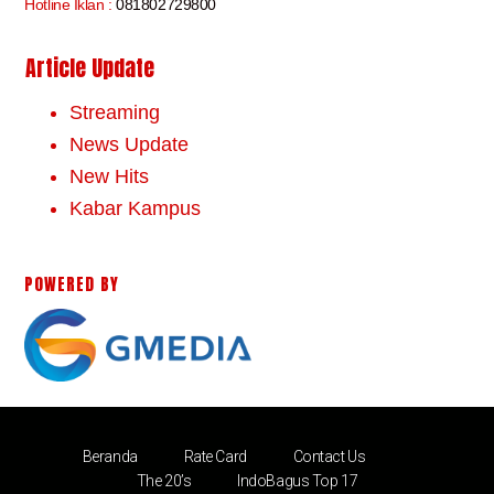
Hotline Iklan :
081802729800
Article Update
Streaming
News Update
New Hits
Kabar Kampus
POWERED BY
Beranda
Rate Card
Contact Us
The 20’s
IndoBagus Top 17