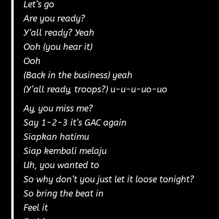
Let’s go
Are you ready?
Y’all ready? Yeah
Ooh (you hear it)
Ooh
(Back in the business) yeah
(Y’all ready, troops?) u-u-u-uo-uo
Ay, you miss me?
Say 1-2-3 it’s GAC again
Siapkan hatimu
Siap kembali melaju
Uh, you wanted to
So why don’t you just let it loose tonight?
So bring the beat in
Feel it