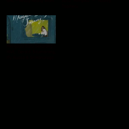
GAC – Really Really Want
Satu Mimpiku – Audrey
Tapiheru
Mengapa Baru Sekarang –
HIVI!, Gerald Situmorang,
Ify Alyssa & Sri Hanuraga