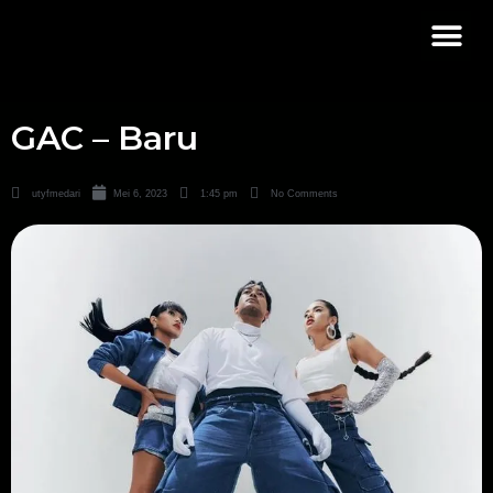
GAC – Baru
utyfmedari
Mei 6, 2023
1:45 pm
No Comments