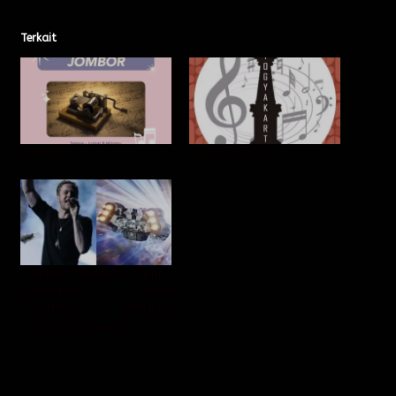
Terkait
JOMBOR
Yogya Top Hits
Imagine Dragons Lepas
Soundtrack Game
“Starfield” Bertajuk
‘Children of the Sky’