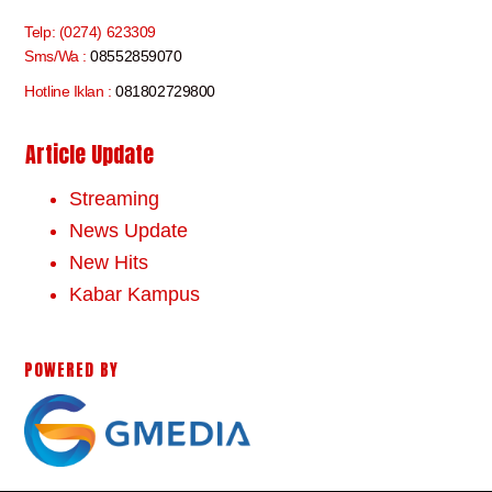
Telp: (0274) 623309
Sms/Wa :
08552859070
Hotline Iklan :
081802729800
Article Update
Streaming
News Update
New Hits
Kabar Kampus
POWERED BY