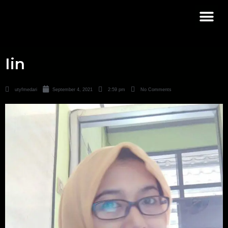
Iin
utyfmedari
September 4, 2021
2:59 pm
No Comments