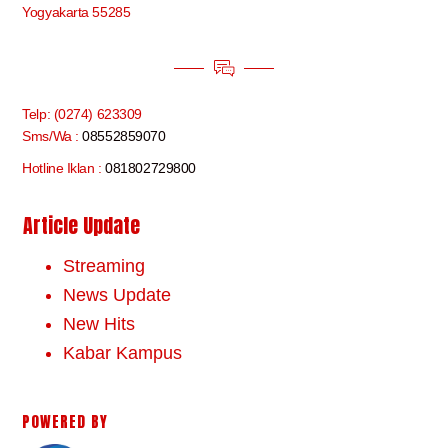
Yogyakarta 55285
Telp: (0274) 623309
Sms/Wa :
08552859070
Hotline Iklan :
081802729800
Article Update
Streaming
News Update
New Hits
Kabar Kampus
POWERED BY