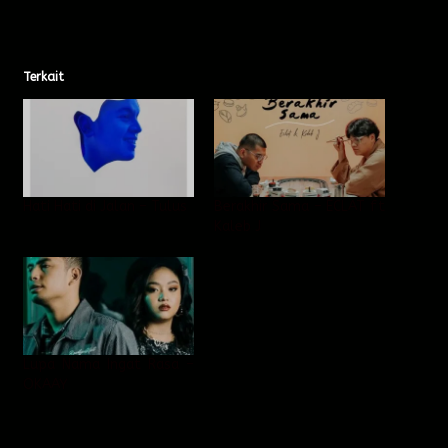
Terkait
Hati Hati di Jalan – Tulus
Berakhir Sama – ECLAT ft
Kaleb J
Lupa Nama Ingat Rasa –
OKAAY