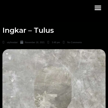
Ingkar – Tulus
utyfmedari
November 18, 2021
3:48 pm
No Comments